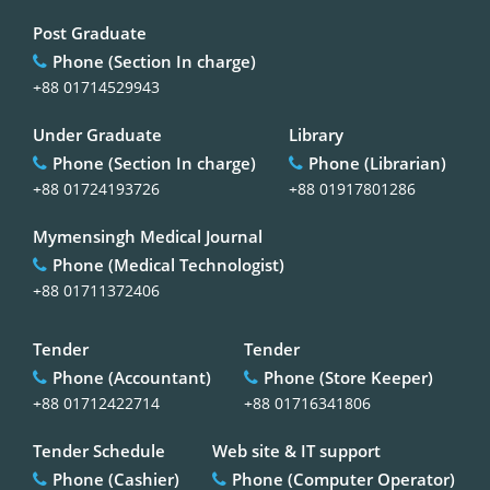
Post Graduate
Phone (Section In charge)
+88 01714529943
Under Graduate
Library
Phone (Section In charge)
Phone (Librarian)
+88 01724193726
+88 01917801286
Mymensingh Medical Journal
Phone (Medical Technologist)
+88 01711372406
Tender
Tender
Phone (Accountant)
Phone (Store Keeper)
+88 01712422714
+88 01716341806
Tender Schedule
Web site & IT support
Phone (Cashier)
Phone (Computer Operator)