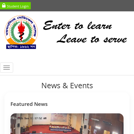
Student Login
Toggle
navigation
News & Events
Featured News