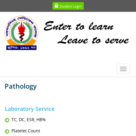
Student Login
Toggl
navig
Pathology
Laboratory Service
TC, DC, ESR, HB%
Platelet Count