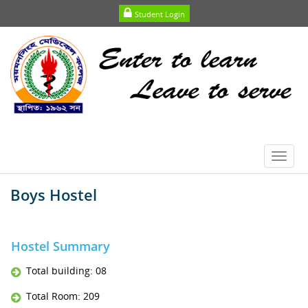
Student Login
Toggl
navig
Boys Hostel
Hostel Summary
Total building: 08
Total Room: 209