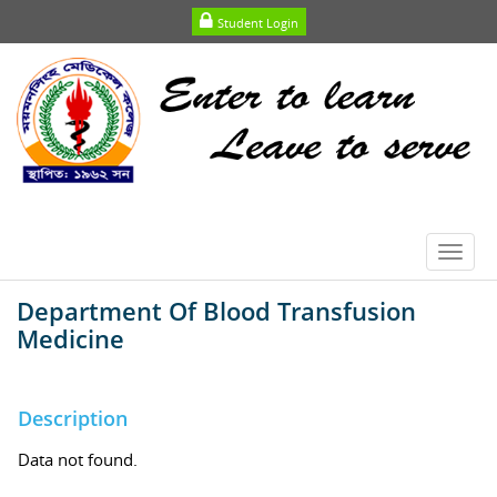
Student Login
Toggl
navig
Department Of Blood Transfusion
Medicine
Description
Data not found.