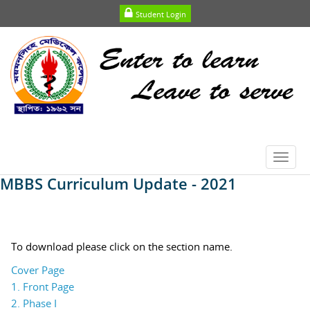
Student Login
Toggl
navig
MBBS Curriculum Update - 2021
To download please click on the section name.
Cover Page
1. Front Page
2. Phase I