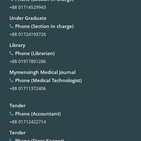
+88 01714529943
Under Graduate
Phone (Section In charge)
+88 01724193726
Library
Phone (Librarian)
+88 01917801286
Mymensingh Medical Journal
Phone (Medical Technologist)
+88 01711372406
Tender
Phone (Accountant)
+88 01712422714
Tender
Phone (Store Keeper)