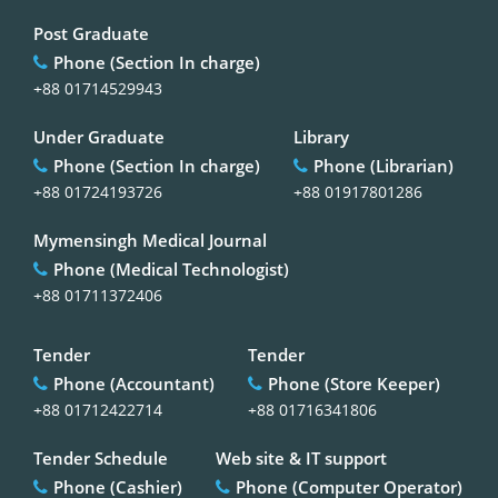
Post Graduate
Phone (Section In charge)
+88 01714529943
Under Graduate
Library
Phone (Section In charge)
Phone (Librarian)
+88 01724193726
+88 01917801286
Mymensingh Medical Journal
Phone (Medical Technologist)
+88 01711372406
Tender
Tender
Phone (Accountant)
Phone (Store Keeper)
+88 01712422714
+88 01716341806
Tender Schedule
Web site & IT support
Phone (Cashier)
Phone (Computer Operator)