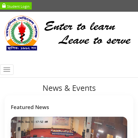
Student Login
Toggle
navigation
News & Events
Featured News